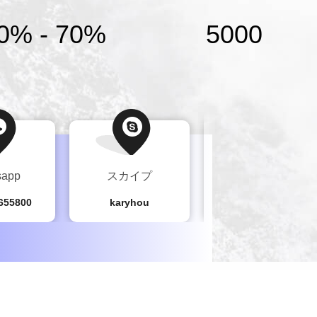
米ドルを超える売上を記録し,信頼性の高い製
0% - 70%
5000
名な企業から称賛を得ています. 私たちは信
りに思っています そして皆さんへの 貢献
ています最良のソリューションとサービス
ちの献身を示せる機...
sapp
スカイプ
Wechat
655800
karyhou
+8613380655800