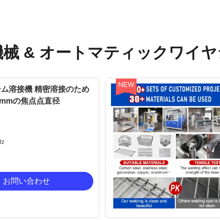
機械 & オートマティックワイヤ
シーム溶接機 精密溶接のため
-3mmの焦点点直径
Hz
お問い合わせ