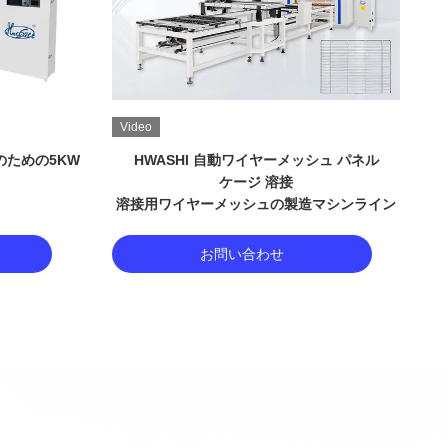
Video
V
トのための5KWステンレス鋼キッチンシンク溶接機
HWASHI 自動ワイヤーメッシュ パネル
ケージ 溶接
溶接用ワイヤーメッシュの製造マシンライン
ポ
お問い合わせ