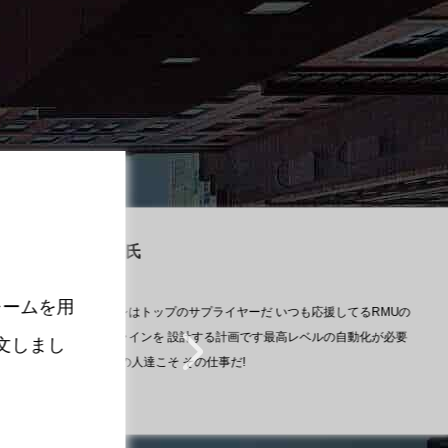
Lalit氏
だ この人達こそ その仕事だ!
S
画です最高レベルの自動化が必要
レームを用
意した2週間で注文した気に入ったので 
ホワシはトップのサプライヤーだ いつも応援してるRMUの
2
HWASHIは本物だ 素晴らしい自動型IBC
ヤーだ いつも応援してるRMUの
社
生産ラインを 設計する計画です最高レベルの自動化が必要
文しまし
と
彼
だ この人達こそ その仕事だ!
に
Lalit氏