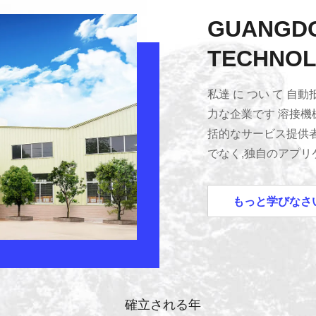
GUANGDO
TECHNOL
私達 に つい て 
力な企業です 溶接機
括的なサービス提供
でなく,独自のアプ
マイズされたソリュ
にコミットした専念の
もっと学びなさ
10年以上の経験を持
独特です 彼らは革新
十年の実績がある家電
金属ハードウェア,電
す 継続的なイノベー
確立される年
より 70以上の発明