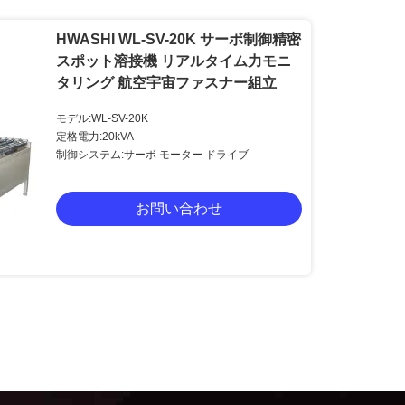
HWASHI WL-SV-20K サーボ制御精密
スポット溶接機 リアルタイム力モニ
タリング 航空宇宙ファスナー組立
モデル:WL-SV-20K
定格電力:20kVA
制御システム:サーボ モーター ドライブ
お問い合わせ