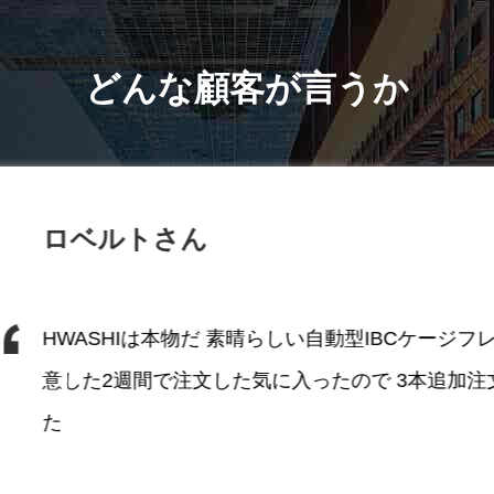
どんな顧客が言うか
にいることを知っています
ぎになります 安全な手の中
ロベルトさん
Hwashiに決心しました.
のトップレベルのプロチーム
生産ラインを 設計する計
HWASHIは本物だ 素晴らしい自動型IBCケージフ
ホワシはトップのサプライ
生産ラインを買ったトルコの会
意した2週間で注文した気に入ったので 3本追加注
た