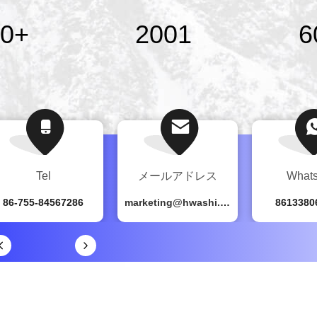
グ機械年間2500万
0
+
2001
6
品性能は,国際的に有
頼と卓越した遺産を誇
を拡大したいと考え
を提供することで,私た
Tel
メールアドレス
What
86-755-84567286
marketing@hwashi.com
8613380