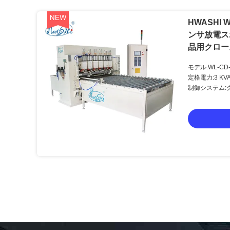
HWASHI 
ンサ放電ス
品用クロー
モデル:WL-CD-
定格電力:3 KV
制御システム: