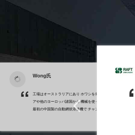
彼らと仕事をすることで 心安ら
と 卓越した技術サービスのために,
Wong氏
社です.しかし,最終的には,彼ら
工場はオーストラリアにあり ホワシを発見する前は イタリ
shiとの提携が始ま
 ラインナップに追加
2023年にフワシから IBC枠
アや他のヨーロッパ諸国から 機械を使っていました華夏の
パーソナライズさ
現在,私たちの機械
最初の中国製の自動網状溶接機で チャンスを取りましたこ
は素晴らしい会社だ
の成功により 今年も2度目の注文をします