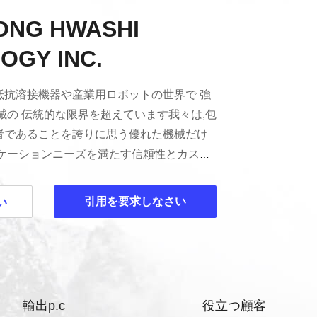
NG HWASHI
OGY INC.
自動抵抗溶接機器や産業用ロボットの世界で 強
械の 伝統的な限界を超えています我々は,包
者であることを誇りに思う優れた機械だけ
リケーションニーズを満たす信頼性とカスタ
ーションをグローバル顧客に提供すること
専門家のチームも提供しています. 業界で
引用を要求しなさい
い
つ40人以上の専門家で構成されたチームで
的なソリューションの推進力です業界で2
,キッチン用具,ワイヤ,ケーブル,照明器具,
子機器自動車の部品です 長い実績がありま
ションと 集中的な研究開発への取り組みに
輸出p.c
役立つ顧客
特許を獲得しましたスポット・ウェルディン