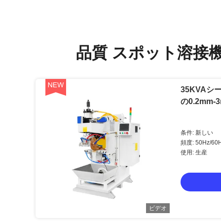
品質 スポット溶接
35KVA
の0.2mm
条件: 新しい
頻度: 50Hz/60
使用: 生産
ビデオ