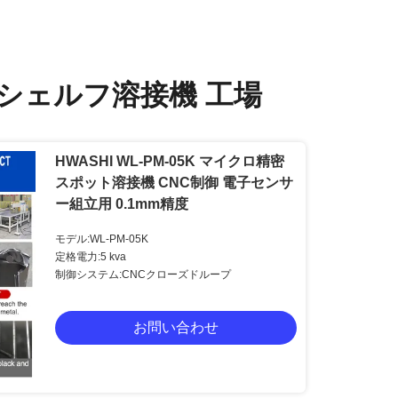
シェルフ溶接機 工場
HWASHI WL-PM-05K マイクロ精密
スポット溶接機 CNC制御 電子センサ
ー組立用 0.1mm精度
モデル:WL-PM-05K
定格電力:5 kva
制御システム:CNCクローズドループ
お問い合わせ