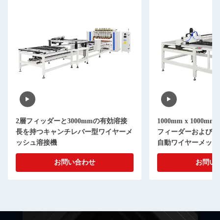
2層フィッダーと3000mmの有効溶接
1000mm x 100
長を持つキャンチレバー型ワイヤーメ
フィーダーおよびX
ッシュ溶接機
自動ワイヤーメッシ
お問い合わせ
お問い