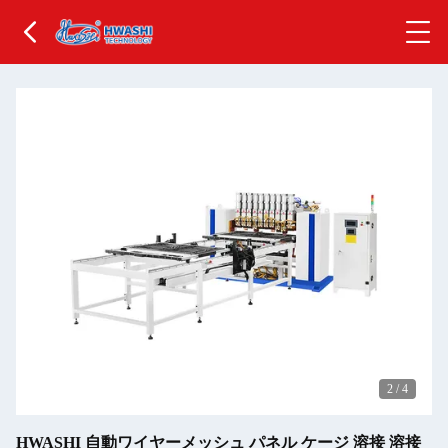
2
/
4
HWASHI 自動ワイヤーメッシュ パネル ケージ 溶接 溶接