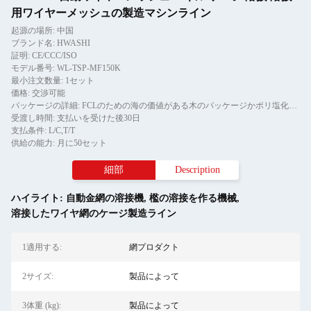
用ワイヤーメッシュの製造マシンライン
起源の場所: 中国
ブランド名: HWASHI
証明: CE/CCC/ISO
モデル番号: WL-TSP-MF150K
最小注文数量: 1セット
価格: 交渉可能
パッケージの詳細: FCLのための海の価値がある木のパッケージかポリ塩化ビニールのフィルム
受渡し時間: 支払いを受けた後30日
支払条件: L/C,T/T
供給の能力: 月に50セット
細部
Description
ハイライト:
自動金網の溶接機
,
檻の溶接を作る機械
,
溶接したワイヤ網のケージ製造ライン
1適用する:
網プロダクト
2サイズ:
製品によって
3体重 (kg):
製品によって