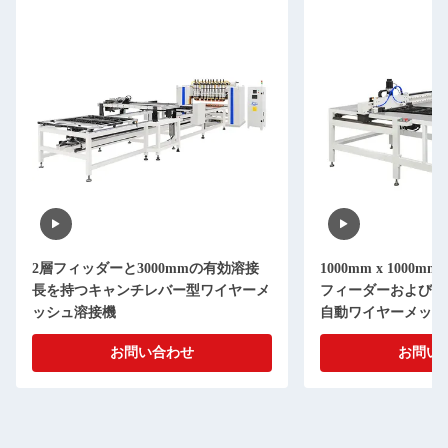
2層フィッダーと3000mmの有効溶接
1000mm x 100
長を持つキャンチレバー型ワイヤーメ
フィーダーおよびX
ッシュ溶接機
自動ワイヤーメッシ
お問い合わせ
お問い