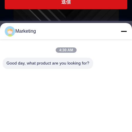
送信
Marketing
marketing@hwashi.com
E-mail
4:30 AM
Good day, what product are you looking for?
0086-755-84567286
電話
Guangdong Hwashi Technology inc.