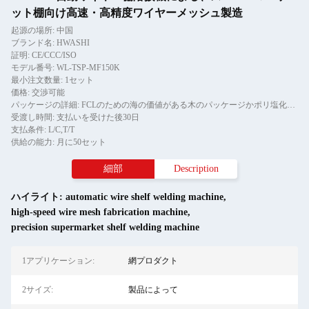
ット棚向け高速・高精度ワイヤーメッシュ製造
起源の場所: 中国
ブランド名: HWASHI
証明: CE/CCC/ISO
モデル番号: WL-TSP-MF150K
最小注文数量: 1セット
価格: 交渉可能
パッケージの詳細: FCLのための海の価値がある木のパッケージかポリ塩化ビニールのフィルム
受渡し時間: 支払いを受けた後30日
支払条件: L/C,T/T
供給の能力: 月に50セット
細部
Description
ハイライト:
automatic wire shelf welding machine
,
high-speed wire mesh fabrication machine
,
precision supermarket shelf welding machine
1アプリケーション:
網プロダクト
2サイズ:
製品によって