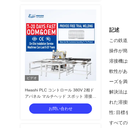
記述
この鉄道
操作が簡
溶接機は
軟性があ
ビデオ
ーズを満
Hwashi PLC コントロール 380V 2相ド
解決法は
アパネル マルチヘッド スポット 溶接機
れた溶接
3+3mm 溶接厚さ
お問い合わせ
性: 目
すべての