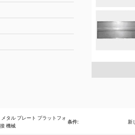
 型 メタル プレート プラットフォ
条件:
新
接 機械