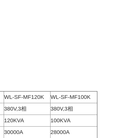
WL-SF-MF120K
WL-SF-MF100K
380V,3相
380V,3相
120KVA
100KVA
30000A
28000A