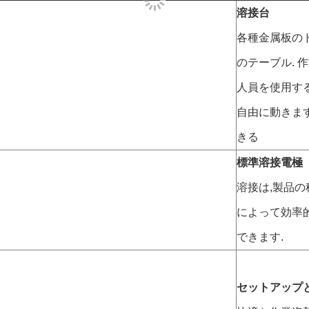
溶接台
各種金属板の
のテーブル. 
人員を使用す
自由に動きます
きる
標準溶接電極
溶接は,製品
によって効率
できます.
セットアップ