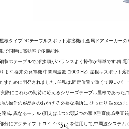
屋根タイプDCテーブルスポット溶接機は,金属ドアメーカーのた
単で同時に高効率で多機能性.
銅製のテーブルで,溶接頭がバランスよく操作が簡単です.鋼,
ります.従来の発電機 中間周波数 (1000 Hz). 屋根型スポ
たすために開発されました. 任務は,固定位置で重くて厚いパー
,実際にこれらの期待に応えるシリーズテーブル屋根であった,で
頭の操作の容易さのおかげで,必要な場所に ぴったり 詰め込む.
標を達成. 異なるモデル (例えば,1つの頭,2つの頭,X垂直銃,G
部分にアクティブ,トロイドベルトを使用して,中周波システム (