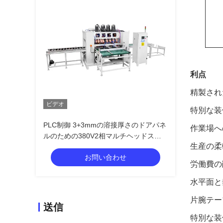
利点
精製され
ビデオ
特別な装
PLC制御 3+3mmの溶接厚さのドアパネ
作業場へ
ルのための380V2相マルチヘッドスポ
生産の柔
ット溶接機
お問い合わせ
労働費の
水平面と
片腕テー
送信
特別な装