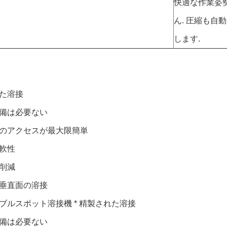
快適な作業姿
ん. 圧縮も自
します.
た溶接
備は必要ない
のアクセスが最大限簡単
軟性
削減
垂直面の溶接
ブルスポット溶接機 * 精製された溶接
備は必要ない