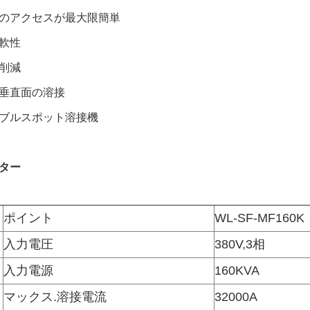
のアクセスが最大限簡単
軟性
削減
垂直面の溶接
ブルスポット溶接機
ター
ポイント
WL-SF-MF160K
入力電圧
380V,3相
入力電源
160KVA
マックス.溶接電流
32000A