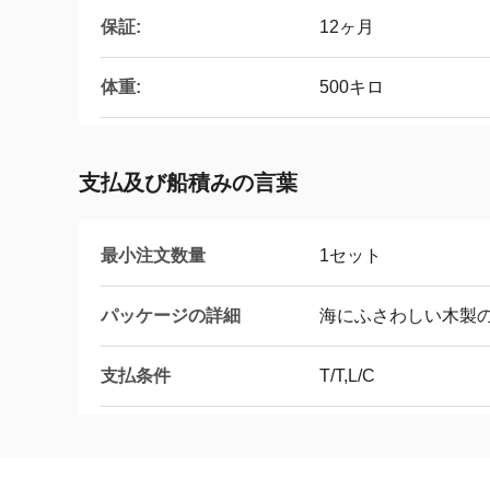
保証:
12ヶ月
体重:
500キロ
支払及び船積みの言葉
最小注文数量
1セット
パッケージの詳細
海にふさわしい木製
支払条件
T/T,L/C