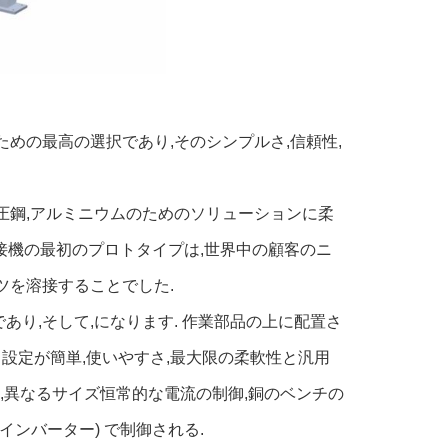
めの最高の選択であり,そのシンプルさ,信頼性,
電圧鋼,アルミニウムのためのソリューションに柔
ット溶接機の最初のプロトタイプは,世界中の顧客のニ
ツを溶接することでした.
あり,そして,になります. 作業部品の上に配置さ
 設定が簡単,使いやすさ,最大限の柔軟性と汎用
垂直銃,異なるサイズ恒常的な電流の制御,銅のベンチの
インバーター) で制御される.