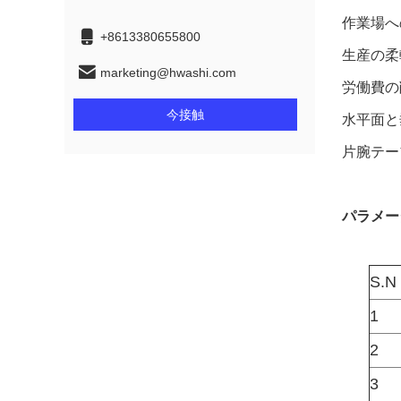
作業場へ
+8613380655800
生産の柔
marketing@hwashi.com
労働費の
今接触
水平面と
片腕テー
パラメー
S.N
1
2
3