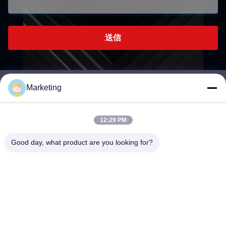
送信
Marketing
marketing@hwashi.com
E-mail
12:29 PM
Good day, what product are you looking for?
0086-755-84567286
電話