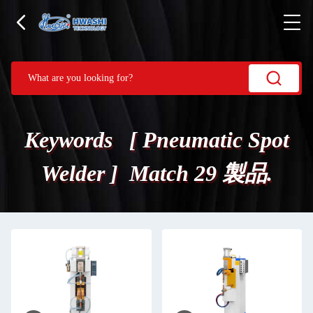
Keywords [ Pneumatic Spot
Welder ] Match 29 製品.